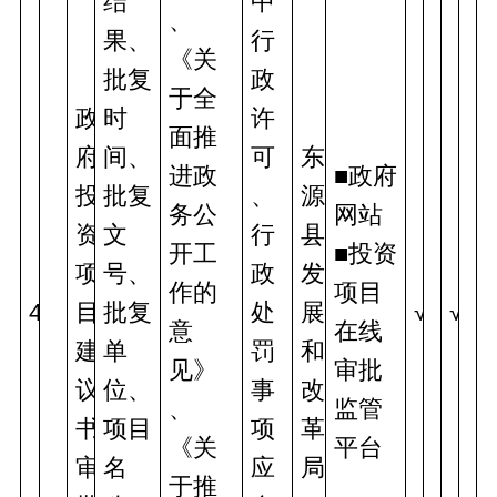
结
中
、
果、
行
《关
批复
政
于全
政
时
许
面推
府
间、
可
东
进政
■政府
投
批复
、
源
务公
网站
资
文
行
县
开工
■投资
项
号、
政
发
作的
项目
4
目
批复
处
展
√
√
意
在线
建
单
罚
和
见》
审批
议
位、
事
改
、
监管
书
项目
项
革
《关
平台
审
名
应
局
于推