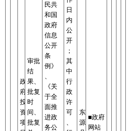
民共
日
和国
内
政府
公
信息
开
公开
；
条
审批
其
例》
结
中
、
政
果、
行
《关
府
批复
政
于全
投
时
许
面推
资
间、
可
东
进政
■政府
项
批复
、
源
务公
网站