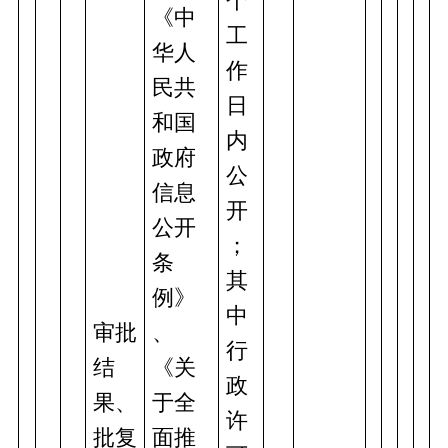
个
《中
工
华人
作
民共
日
和国
内
政府
公
信息
开
公开
；
条
其
例》
中
审批
、
行
结
《关
政
果、
于全
许
批复
面推