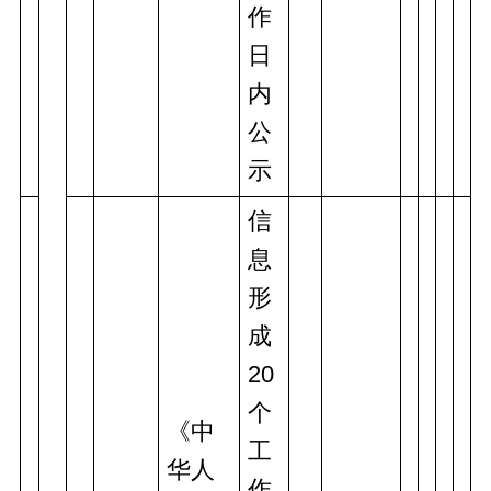
作
日
内
公
示
信
息
形
成
20
个
《中
工
华人
作