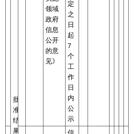
定
领域
之
政府
日
信息
起
公开
7
的意
个
见》
工
作
日
内
批
公
准
示
结
果
信