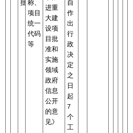
批
称、
自
进重
项目
作
大建
统一
出
设项
代码
行
目批
等
政
准和
决
实施
定
领域
之
政府
日
信息
起
公开
7
的意
个
见》
工