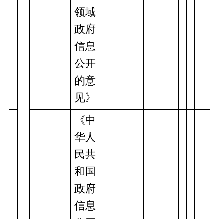
领域
政府
信息
公开
的意
见》
《中
华人
民共
和国
政府
信息