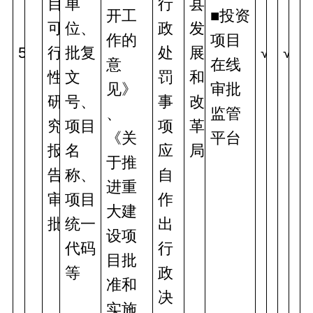
目
单
行
县
开工
■投资
可
位、
政
发
作的
项目
5
行
批复
处
展
√
√
意
在线
性
文
罚
和
见》
审批
研
号、
事
改
、
监管
究
项目
项
革
《关
平台
报
名
应
局
于推
告
称、
自
进重
审
项目
作
大建
批
统一
出
设项
代码
行
目批
等
政
准和
决
实施