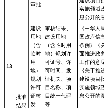
建设项目批
审批
实施领域政
息公开的意
建设
审核结果、
《中华人民
用地
建设用地
国政府信息
（含
（含临时用
条例》《关
临时
地）规划许
面推进政务
用
可证号、许
工作的意见
13
地）
可时间、发
《关于推进
规划
证机关、项
建设项目批
许可
目名称、项
实施领域政
证核
目统一代码
息公开的意
批准
发
等
结果