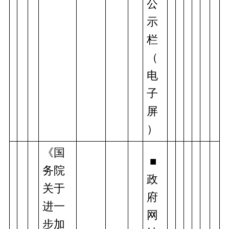
公
示
栏
（
电
子
屏
）
《国
 ■
务院
政
关于
府
进一
网
步加