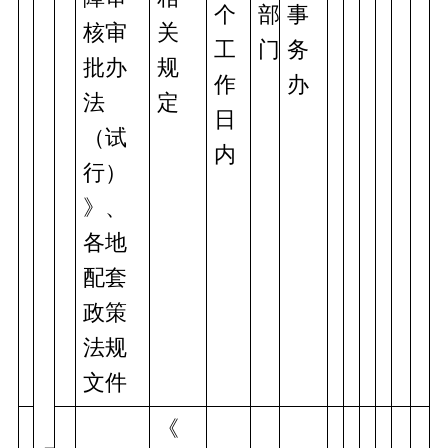
个
部
事
核审
关
工
门
务
批办
规
作
办 
法
定
日
（试
内
行）
》、
各地
配套
政策
法规
文件
《