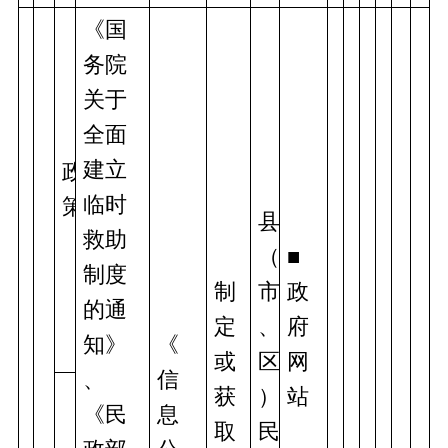
《国
务院
关于
全面
建立
政
临时
策
县
救助
（
■
制度
制
市
政
的通
定
、
府
知》
《
或
区
网
、
信
获
）
站 
《民
息
取
民