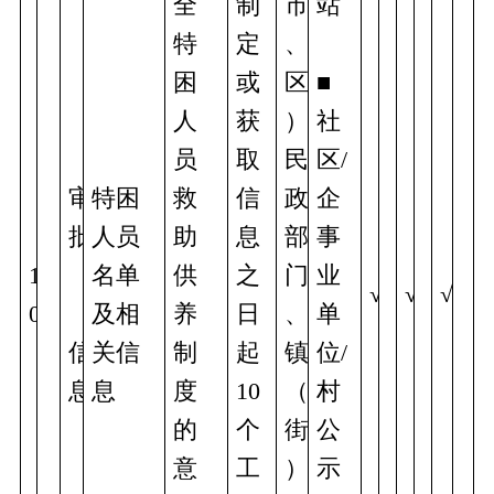
全
制
市
站 
特
定
、
困
或
区
■
人
获
）
社
员
取
民
区/
审
特困
救
信
政
企
批 
人员
助
息
部
事
1
名单
供
之
门
业
√
√
√
0
及相
养
日
、
单
信
关信
制
起
镇
位/
息
息
度
10
（
村
的
个
街
公
意
工
）
示