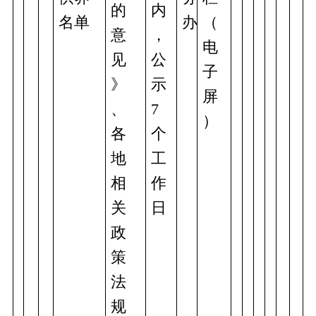
的
内
名单
办
（
意
，
电
见
公
子
》
示
屏
、
7
） 
各
个
地
工
相
作
关
日
政
策
法
规