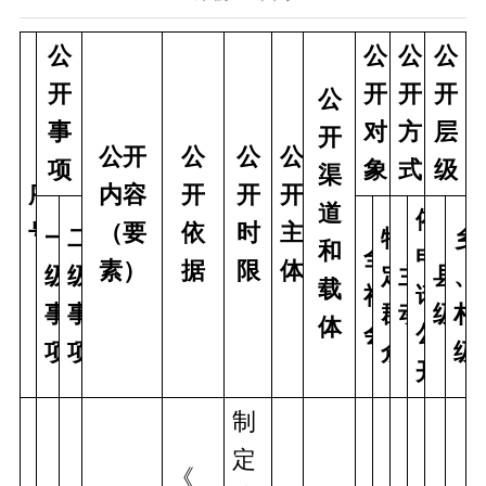
公
公
公
公
开
开
开
开
公
事
对
方
层
开
公开
公
公
公
项
象
式
级
渠
序
内容
开
开
开
道
依
号
（要
依
时
主
一
二
特
乡
和
全
申
素）
据
限
体
级
级
定
主
县
、
载
社
请
事
事
群
动
级
村
体
会
公
项
项
众
级
开
制
定
《