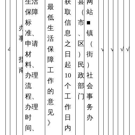
生活
获
县
网
最
保障
取
（
站
低
标
信
市
■
办
生
准、
息
、
镇
事 
活
申请
之
区
（
4
保
√
√
√
√
材
日
）
街
指
障
料、
起
民
）
南
工
办理
10
政
社
作
流
个
部
会
的
程、
工
门
事
意
办理
作
务
见
时
日
办 
》
间、
内
、