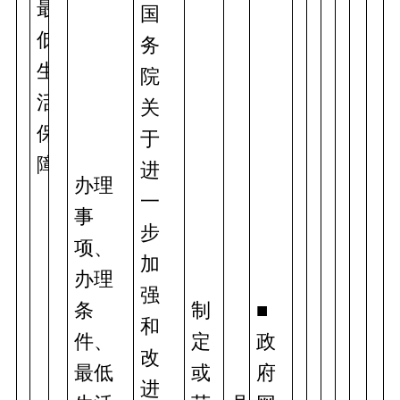
最
国
低
务
生
院
活
关
保
于
障
进
办理
一
事
步
项、
加
办理
强
条
制
■
和
件、
定
政
改
最低
或
府
进