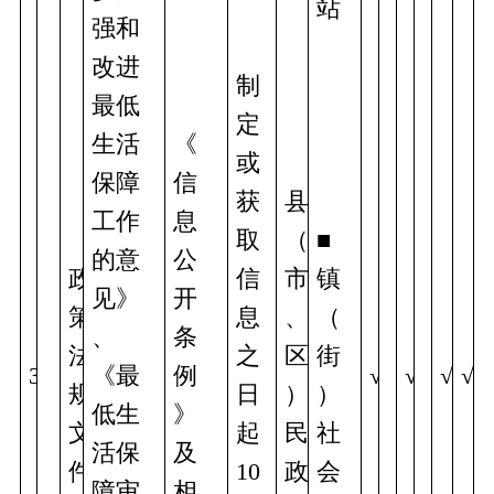
站 
强和
改进
制
最低
定
生活
《
或
保障
信
获
县
工作
息
取
（
■
的意
公
政
信
市
镇
见》
开
策
息
、
（
、
条
法
之
区
街
3
《最
例
√
√
√
√
规
日
）
）
低生
》
文
起
民
社
活保
及
件
10
政
会
障审
相