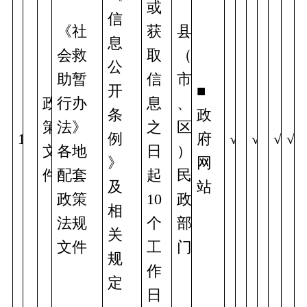
或
信
《社
获
县
息
会救
取
（
公
助暂
信
市
开
■
政
行办
息
、
条
政
策
法》
之
区
1
例
府
√
√
√
√
文
各地
日
）
》
网
件
配套
起
民
及
站
政策
10
政
相
法规
个
部
关
文件
工
门
规
作
定
日