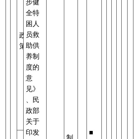
步健
全特
困人
员救
政
助供
策
养制
度的
意
见》
、民
政部
关于
印发
■
制