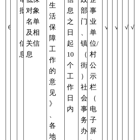
生
批 
对象
息
部
事
活
名单
之
门
业
6
保
√
√
√
√
及相
日
、
单
障
信
关信
起
镇
位/
工
息
息
10
（
村
作
个
街
公
的
工
）
示
意
作
社
栏
见
日
会
（
》
内
事
电
、
务
子
各
办
屏
地