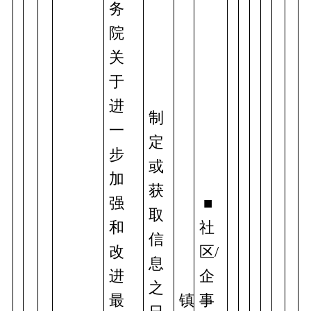
务
院
关
于
进
制
一
定
步
或
加
获
强
 ■
取
和
社
信
改
区/
息
进
企
之
最
镇
事