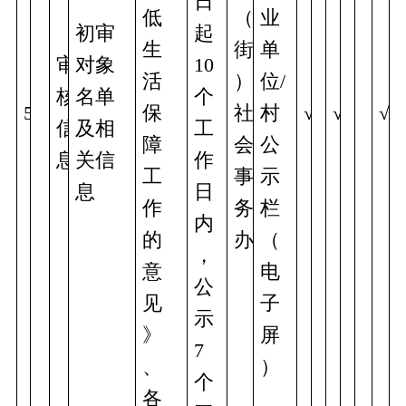
日
低
（
业
初审
起
生
街
单
审
对象
10
活
）
位/
核
名单
个
5
保
社
村
√
√
√
信
及相
工
障
会
公
息
关信
作
工
事
示
息  
日
作
务
栏
内
的
办
（
，
意
电
公
见
子
示
》
屏
7
、
）
个
各