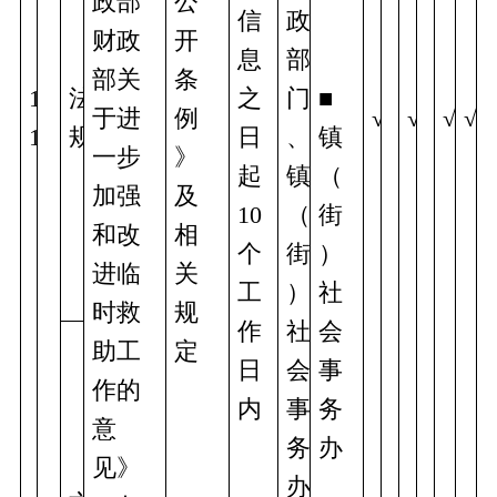
政部 
公
信
政
财政
开
息
部
部关
条
1
法
之
门
■
于进
例
√
√
√
√
1
规
日
、
镇
一步
》
起
镇
（
加强
及
10
（
街
和改
相
个
街
）
进临
关
工
）
社
时救
规
作
社
会
助工
定
日
会
事
作的
内
事
务
意
务
办 
见》
办