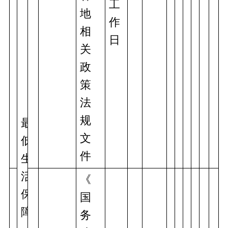
工
地
作
相
日
关
政
策
法
规
最
文
低
件
生
活
《
保
国
障
务