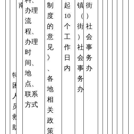
南
制
起
镇
街
办理
度
10
（
）
流
的
个
街
社
程、
意
工
）
会
办理
见
作
社
事
时
》
日
会
务
间、
、
内
事
办
地
特
各
务
点、
困
地
办
联系
人
相
方式
员
关
救
政
助
策