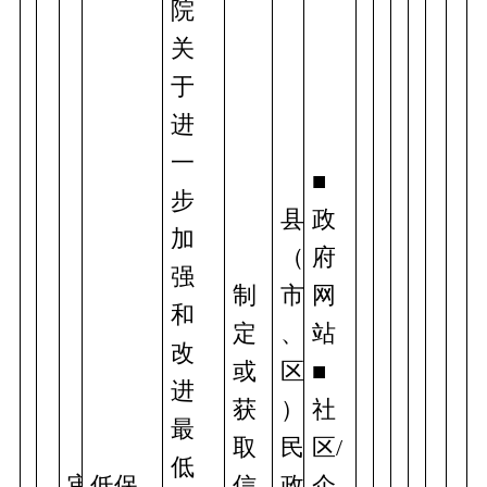
院
关
于
进
一
■
步
县
政
加
（
府
强
制
市
网
和
定
、
站
改
或
区
■
进
获
）
社
最
取
民
区/
低
审
低保
信
政
企