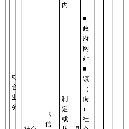
内
■
政
府
网
站
■
综
镇
合
（
业
制
街
务
定
）
《
或
社
信