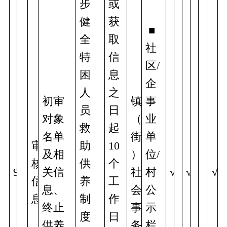
步
或
健
获
 ■
全
取
社
特
信
区/
困
息
企
人
之
初审
镇
事
员
日
对象
（
业
救
起
名单
街
单
审
助
10
及相
）
位/
核
供
个
9
关信
社
村
√
√
√
信
养
工
息、
会
公
息
制
作
终止
事
示
度
日
供养
务
栏