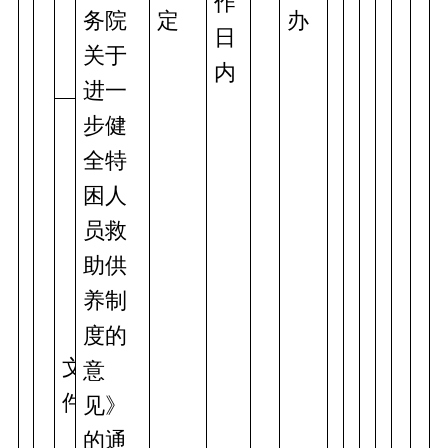
作
务院
定
办 
日
关于
内
进一
步健
全特
困人
员救
助供
养制
度的
文
意
件
见》
的通