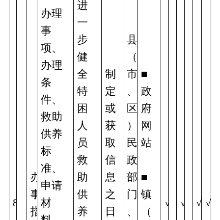
进
办理
一
事
步
县
项、
健
（
办理
全
制
市
■
条
特
定
、
政
件、
困
或
区
府
救助
人
获
）
网
供养
员
取
民
站 
标
救
信
政
准、
办
助
息
部
■
申请
事
供
之
门
镇
8
材
√
√
√
√
指
养
日
、
（
料、