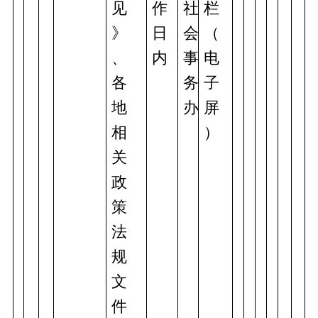
见
作
社
栏
》
日
会
（
、
内
事
电
各
务
子
地
办
屏
相
） 
关
政
策
法
规
文
件