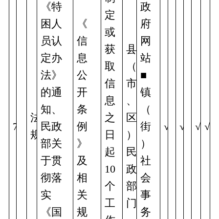
《特
政
定
困人
《
府
或
员认
信
网
获
县
定办
息
站
取
（
法》
公
■
信
市
的通
开
镇
息
、
知、
条
（
法
之
区
7
民政
例
街
√
√
√
√
规
日
）
部关
》
）
起
民
于贯
及
社
10
政
彻落
相
会
个
部
实
关
事
工
门
《国
规
务