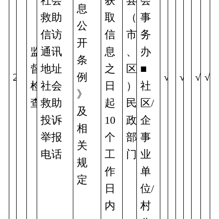
社会
获
县
会
息
救助
取
（
事
公
信访
信
市
务
开
监
通讯
息
、
办
条
督
地址
之
区
■
2
例
√
√
√
√
检
社会
日
）
社
》
查
救助
起
民
区/
及
投诉
10
政
企
相
举报
个
部
事
关
电话
工
门
业
规
作
单
定
日
位/
内
村