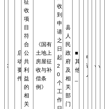
征
收
收
到
项
申
目
县
请
符
人
之
合
《国有
民
日
启
公
土地上
政
■
起
申
动
共
房屋征
府
其
3
2
请
√
√
要
利
收与补
及
他
0
人
件
益
偿条
相
_
个
的
例》
关
工
相
部
作
关
门
日