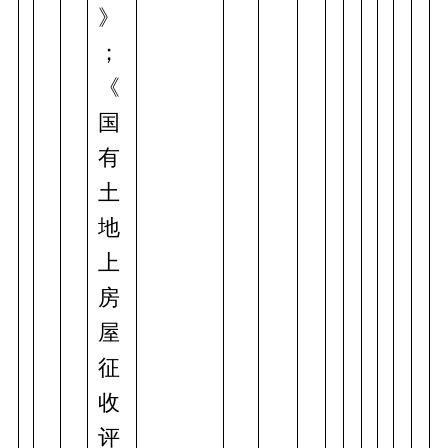
》
；
《
国
有
土
地
上
房
屋
征
收
评