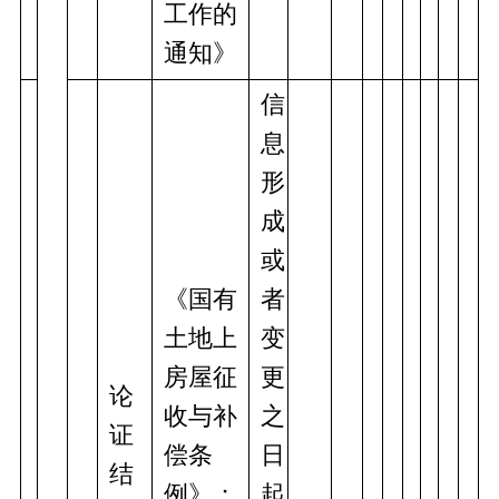
工作的
通知》
信
息
形
成
或
《国有
者
土地上
变
房屋征
更
论
收与补
之
证
偿条
日
结
例》；
起