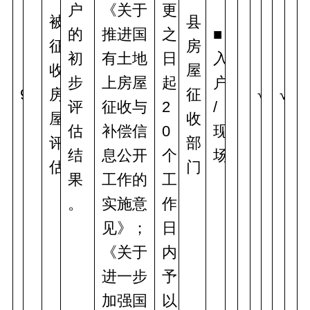
户
《关于
更
被
县
的
推进国
之
■
征
房
初
有土地
日
入
收
屋
步
上房屋
起
户
9
房
征
√
√
评
征收与
2
/
屋
收
估
补偿信
0
现
评
部
结
息公开
个
场
估
门
果
工作的
工
。
实施意
作
见》；
日
《关于
内
进一步
予
加强国
以