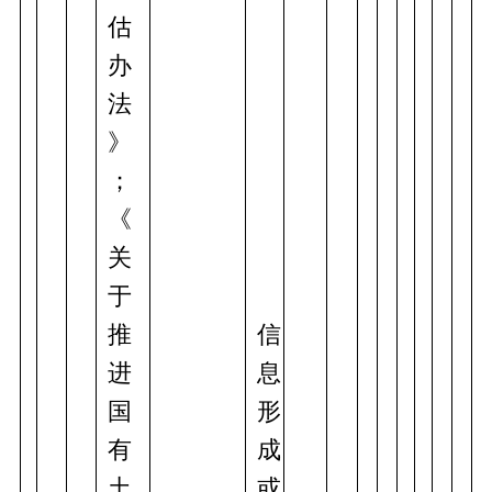
估
办
法
》
；
《
关
于
推
信
进
息
国
形
有
成
土
或