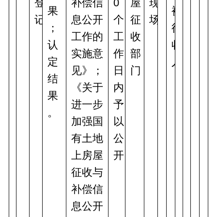
登
补偿信
0
屋
现
果
被
记
息公开
个
征
场
；
征
工作的
工
收
认
收
实施意
作
部
定
人
见》；
日
门
结
《关于
内
果
进一步
予
。
加强国
以
有土地
公
上房屋
开
征收与
补偿信
息公开