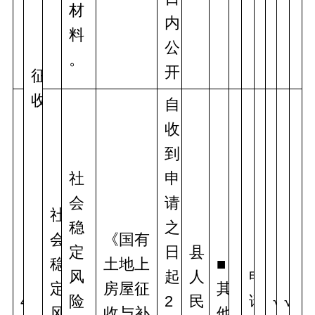
材
内
料
公
。
开
征
收
自
收
到
社
申
会
请
社
稳
之
会
《国有
定
日
县
稳
土地上
■
风
起
人
申
定
房屋征
其
4
险
2
民
请
√
√
风
收与补
他