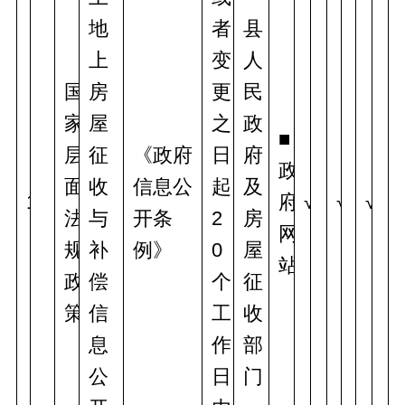
地
者
县
上
变
人
国
房
更
民
家
屋
之
政
■
层
征
《政府
日
府
政
面
收
信息公
起
及
1
府
√
√
√
法
与
开条
2
房
网
规
补
例》
0
屋
站
政
偿
个
征
策
信
工
收
息
作
部
公
日
门