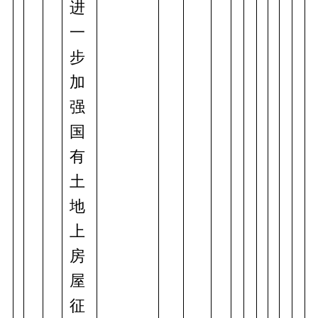
进
一
步
加
强
国
有
土
地
上
房
屋
征