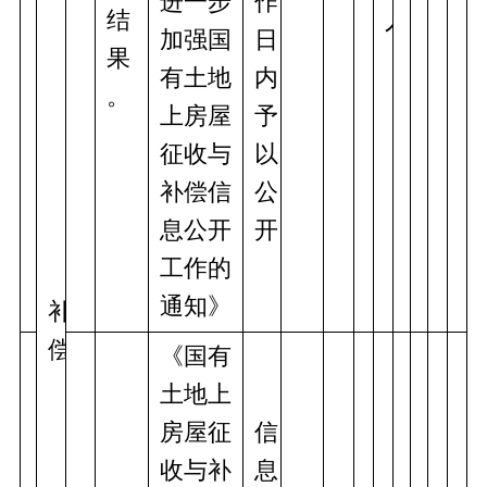
进一步
作
结
人
加强国
日
果
有土地
内
。
上房屋
予
征收与
以
补偿信
公
息公开
开
工作的
通知》
补
偿
《国有
土地上
房屋征
信
收与补
息