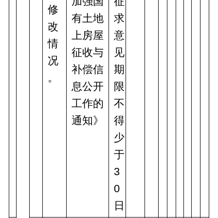
加强国
征
修
有土地
求
改
上房屋
意
情
征收与
见
况
补偿信
期
。
息公开
限
工作的
不
通知》
得
少
于
3
0
日