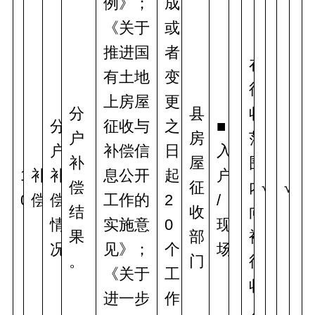
例》；
成
《关于
或
推进国
者
在
有土地
变
征
上房屋
更
分
县
收
分
征收与
之
■
户
房
范
户
补偿信
日
入
补
屋
围
1
补
补
息公开
起
户
偿
征
内
√
√
0
偿
偿
工作的
2
/
结
收
向
情
实施意
0
现
果
部
被
况
见》；
个
场
。
门
征
《关于
工
收
进一步
作
人