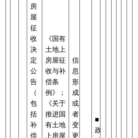
房
屋
征
收
《国有
决
土地上
定
房屋征
信
公
收与补
息
告
偿条
形
（
例》；
成
包
《关于
或
括
推进国
者
■
补
有土地
变
政
偿
上房屋
更