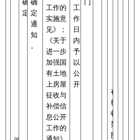
确
确
门
工作的
工
定
定
实施意
作
通
见》；
日
知
《关于
内
。
进一步
予
加强国
以
有土地
公
上房屋
开
在
征收与
征
补偿信
收
息公开
范
工作的
围
通知》