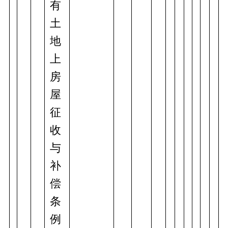
有
土
地
上
房
屋
征
收
与
补
偿
条
例