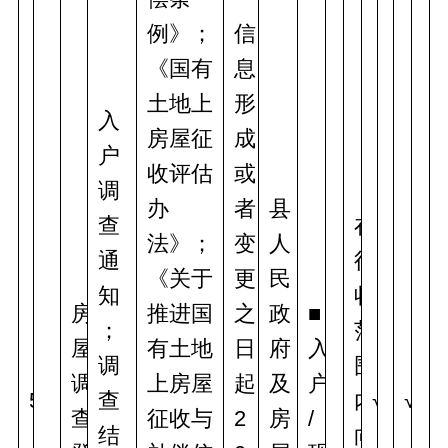
例》；
信
《国有
息
土地上
形
入
房屋征
成
户
收评估
或
调
办
者
县
查
在
法》；
变
人
通
征
《关于
更
民
知
收
房
推进国
之
政
■
；
范
屋
有土地
日
府
入
调
围
调
上房屋
起
及
户
5
查
内
√
√
查
征收与
2
房
/
结
向