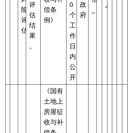
评
0
政
人
险
偿条
_
估
个
府
评
例》
结
工
估
果
作
。
日
内
公
开
《国有
土地上
房屋征
收与补
偿条