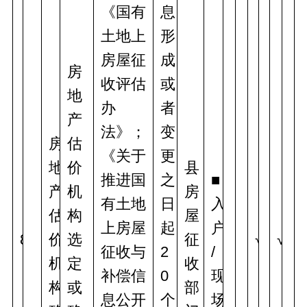
《国有
息
土地上
形
房屋征
成
房
收评估
或
地
办
者
产
法》；
变
房
估
《关于
更
地
价
县
推进国
之
■
产
机
房
有土地
日
入
估
构
屋
上房屋
起
户
8
价
选
征
√
√
征收与
2
/
机
定
收
补偿信
0
现
构
或
部
息公开
个
场