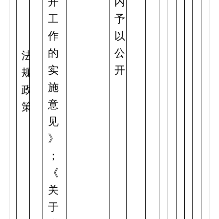
开
内
工
予
作
以
的
公
法
实
开
规
施
政
意
策
见
》
；
《
关
于