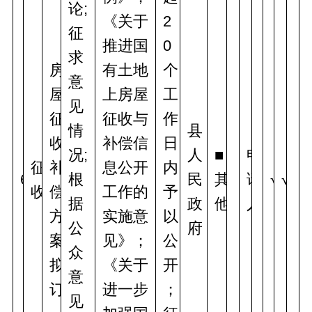
论;
《关于
2
征
推进国
0
求
房
有土地
个
意
屋
上房屋
工
见
征
征收与
作
情
县
收
补偿信
日
况;
人
■
申
征
补
息公开
内
6
根
民
其
请
√
√
收
偿
工作的
予
据
政
他
人
方
实施意
以
公
府
案
见》；
公
众
拟
《关于
开
意
订
进一步
；
见