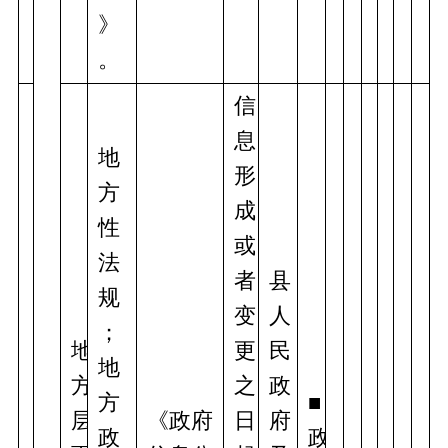
》
。
信
息
地
形
方
成
性
或
法
者
县
规
变
人
；
地
更
民
地
方
之
政
方
■
层
《政府
日
府
政
政