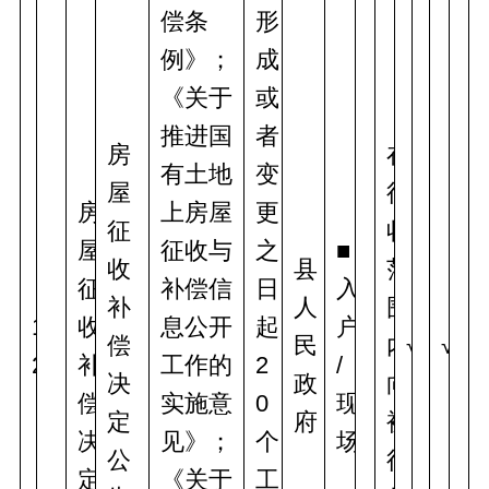
偿条
形
例》；
成
《关于
或
推进国
者
房
在
有土地
变
屋
征
房
上房屋
更
征
收
屋
征收与
之
■
收
县
范
征
补偿信
日
入
补
人
围
1
收
息公开
起
户
偿
民
内
√
√
2
补
工作的
2
/
决
政
向
偿
实施意
0
现
定
府
被
决
见》；
个
场
公
征
定
《关于
工