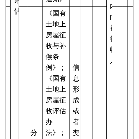
评
内
估
《国有
向
土地上
被
房屋征
征
收与补
收
偿条
人
例》；
信
《国有
息
土地上
形
房屋征
成
收评估
或
办
者
分
法》；
变