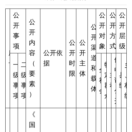
公
公
公
公
公
开
开
开
开
公
开
事
对
方
层
开
内
公
公
项
象
式
级
渠
序
容
公开依
开
开
道
依
号
（
据
时
主
一
二
特
乡
和
全
申
要
限
体
级
级
定
主
县
、
载
社
请
素
事
事
群
动
级
村
体
会
公
）
项
项
众
级
开
《
国