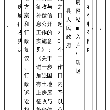
府
房
方
征收与
之
在
县
网
屋
案
补偿信
日
征
人
站
征
和
息公开
起
收
7
民
■
√
√
收
行
工作的
2
范
政
入
决
政
实施意
0
围
府
户
定
复
见》；
个
内
/
议
《关于
工
现
、
进一步
作
场
行
加强国
日
政
有土地
内
诉
上房屋
予
讼
征收与
以
权
补偿信
公