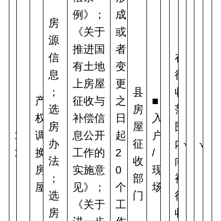
例》；
成
房
《关于
或
源
推进国
者
信
在
有土地
变
息
征
上房屋
更
；
县
收
产
征收与
之
■
选
房
范
权
补偿信
日
入
房
屋
围
1
调
息公开
起
户
办
征
内
√
√
1
换
工作的
2
/
法
收
向
房
实施意
0
现
；
部
被
屋
见》；
个
场
选
门
征
《关于
工
房
收