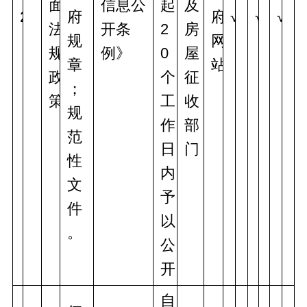
面
信息公
起
及
2
府
府
√
√
√
法
开条
2
房
规
网
规
例》
0
屋
章
站
政
个
征
；
策
工
收
规
作
部
范
日
门
性
内
文
予
件
以
。
公
开
自