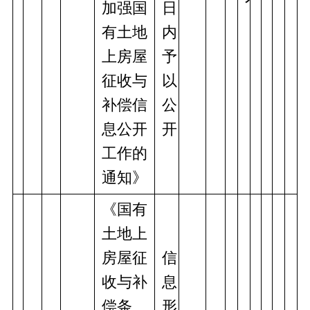
加强国
日
有土地
内
上房屋
予
征收与
以
补偿信
公
息公开
开
工作的
通知》
《国有
土地上
房屋征
信
收与补
息
偿条
形