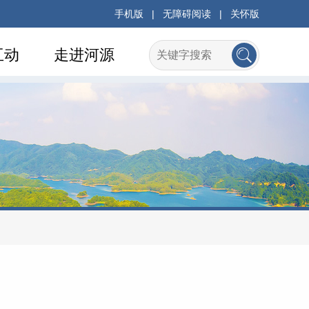
手机版
|
无障碍阅读
|
关怀版
互动
走进河源