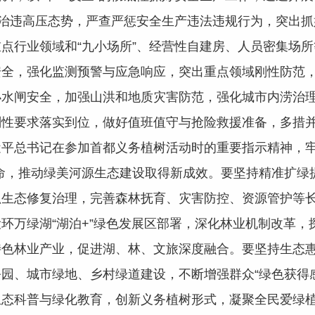
非治违高压态势，严查严惩安全生产违法违规行为，突出
点行业领域和“九小场所”、经营性自建房、人员密集场
安全，强化监测预警与应急响应，突出重点领域刚性防范
小水闸安全，加强山洪和地质灾害防范，强化城市内涝治
刚性要求落实到位，做好值班值守与抢险救援准备，多措
总书记在参加首都义务植树活动时的重要指示精神，牢
命，推动绿美河源生态建设取得新成效。要坚持精准扩绿
抓生态修复治理，完善森林抚育、灾害防控、资源管护等
环万绿湖“湖泊+”绿色发展区部署，深化林业机制改革，
色林业产业，促进湖、林、文旅深度融合。要坚持生态惠
乡公园、城市绿地、乡村绿道建设，不断增强群众“绿色获得
生态科普与绿化教育，创新义务植树形式，凝聚全民爱绿