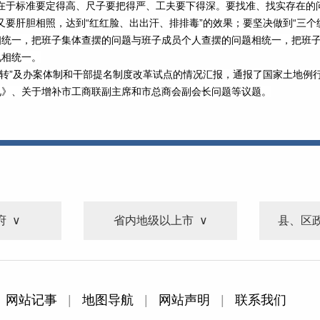
于标准要定得高、尺子要把得严、工夫要下得深。要找准、找实存在的
，又要肝胆相照，达到“红红脸、出出汗、排排毒”的效果；要坚决做到“三
相统一，把班子集体查摆的问题与班子成员个人查摆的问题相统一，把班
见相统一。
转”及办案体制和干部提名制度改革试点的情况汇报，通报了国家土地例
见》、关于增补市工商联副主席和市总商会副会长问题等议题。
府
省内地级以上市
县、区
网站记事
|
地图导航
|
网站声明
|
联系我们