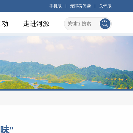
手机版
|
无障碍阅读
|
关怀版
互动
走进河源
味”