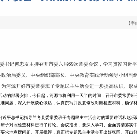
【字
市委书记何忠友主持召开市委六届69次常委会议，学习贯彻习近
央政治局委员、中央组织部部长、中央教育实践活动领导小组副
，为河源开好市委常委班子专题民主生活会进一步提高认识、形
动的部署安排，今日起，河源市将利用一天半的时间，召开市委常委班
找准问题，深入开展谈心谈话，认真撰写并反复修改对照检查材料，确保
近平总书记指导兰考县委常委班子专题民主生活会时的重要讲话和赵乐
班子对照检查材料进行了讨论。会议指出，要深入学习、全面贯彻落实中
严要求地查摆问题、开展批评，真正把专题民主生活会开出好氛围、开出