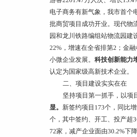
游客
2201.47万人次、增长15
电子商务有新气象，我市首个
批商贸项目成功开业。现代物
园和龙川铁路编组站物流园建
22%，增速在全省排第2；金融
小微企业发展。
科技创新能力
认定为国家级高新技术企业。
二、项目建设实实在在
坚持项目第一抓手，以项
显。
新签约项目
173个，同比
个，其中签约、开工、投产超3
72
家，减产企业面由
30.2%