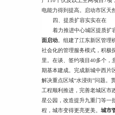
产
110千伏及以上主网项目7项
电能力得到提高。启动市区天
四、提质扩容实实在在
着力推进中心城区提质扩
面启动
。组建了江东新区管理
社会化的管理服务模式，积极
里。在谈、签约项目40多个
，
期基本建成。完成新城中西片
解决重点区域“水浸街”问题。
工程顺利推进，
完善
老城区市
星公园，改造提升九重门等一
程，城市
变得更亮更美
。
城市