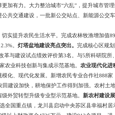
障更加有力。大力整治城市
“六乱”，提升城市管
进
公共交通
建设，一批
新
公交站点
、
新能源公交
，切实提升农民生活水平。完成农林牧渔增加值
8
2.3%。
灯塔盆地建设
亮点突出
。
完成核心区规划
农业改革与建设试点绩效评价第3名。与5所科研院
家农业科技创新与集成
示范基地。
农业现代化进
规模化、现代化发展。新增农民专业合作社
888
家
本农田建设加快，耕地保护工作得到加强。农村土
省级外贸转型升级专业型示范基地。
新农村建设
入选全国重点镇，龙川县启动中央苏区县幸福村居