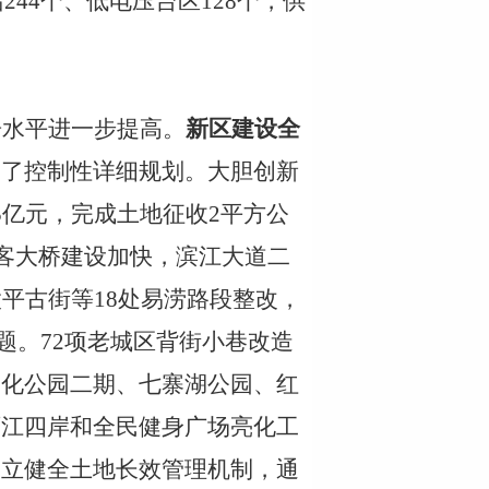
44个、低电压台区128个，供
居水平进一步提高。
新区建设全
制了控制性详细规划。大胆创新
5亿元，完成土地征收2平方公
客大桥建设加快，滨江大道二
平古街等18处易涝路段整改，
题。72项老城区背街小巷改造
文化公园二期、七寨湖公园、红
两江四岸和全民健身广场亮化工
建立健全土地长效管理机制，通