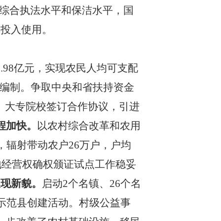
理综合执法水平和保洁水平，国
车
投入使用
。
9.98亿元，实现农民人均可支配
编制。争取中央和省扶持资金
所、大专院校签订合作
协议，引进
程加快。
以农村综合改革和农用
，辐射带动农户
26万户，户均
地经营权确权颁证试点工作稳妥
展现新貌。
启动
2个名镇、26个名
示范县创建活动。村级公益事