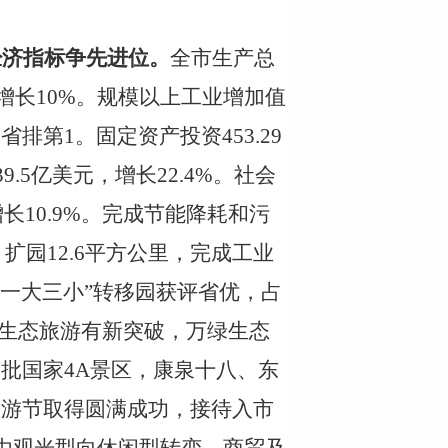
经济指标争先进位。
全市生产总
增长10%
。
规模以上工业增加值
全省排第1
。
固定资产投资
453.29
39.5亿美元，增长22.4%。社会
增长10.9%。完成节能降耗和污
，扩园12.6平方公里，完成工业
中，“一大三小”转移园获评省优，占
生态旅游有新突破，万绿生态
获批国家
4A景区，康泉十八、东
旅游
节取得圆满成功，接待入市