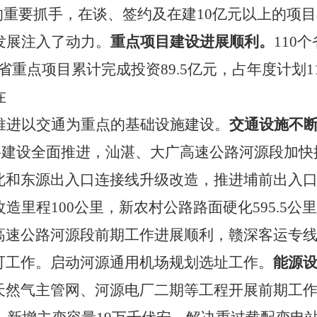
的重要抓手，在谈、签约及在建10亿元以上的项目
发展注入了动力。
重点项目建设进展顺利。
110
个
省重点项目累计完成投资
89.5亿元，占年度计划11
在
推进以交通为重点的基础设施建设。
交通设施不
速公路建设全面推进，汕湛、大广高速公路河源段加
北和东源出入口连接线升级改造，推进埔前出入
造里程100公里，新农村公路路面硬化595.5
高速公路河源段前期工作进展顺利，赣深客运专
可工作。启动河源通用机场规划选址工作。
能源
天然气主管网、河源电厂二期等工程开展前期工