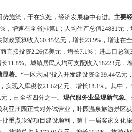
因势施策，干在实处，经济发展稳中有进。
主要
0.9%，增速在全省排第1；人均生产总值24881元，
共财政预算收入
60
.45
亿元，增长
23.9%，增速在
商直接投资2.26亿美元，增长7.1%；进出口
总额
增长11.8%。城镇居民人均可支配收入18223元，
绩显著。
“一区六园”投入开发建设资金39.44亿元
.4%，实现入库税收21.62亿元、增长18.1%。其
3亿元，占全省四分之一。
现代服务业呈现新气象。
伐利亚庄园正式对外试营业，叶园温泉旅游景区
一批重点旅游项目建设顺利，第十一届
客家
文化