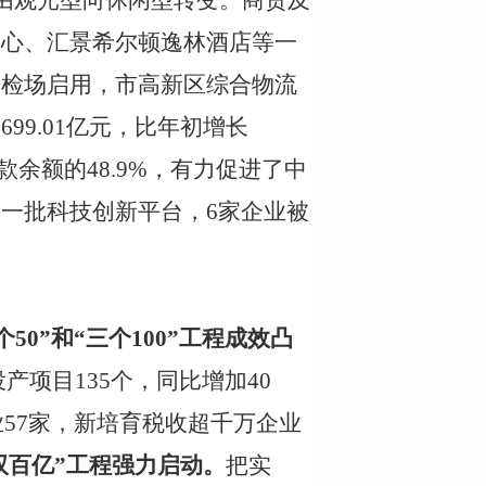
游业由观光型向休闲型转变。商贸及
中心、汇景希尔顿逸林酒店等一
车检场启用，市高新区综合物流
为
699.01亿元，比年初增长
款余额的48.9%，有力促进了中
了一批科技创新平台，
6家企业被
个50”和“三个100”工程成效凸
投产项目135个，同比增加40
业57家，新培育税收超千万企业
双百亿”工程强力启动。
把实