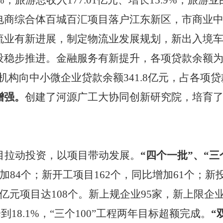
.4%，旅游总收入17
7
.01亿元、增长15.9%，旅
电商综合体百城百汇
项目
落户江东新区，市商业
流业有新进展，制定物流业发展规划，新出入境
设稳步推进。金融服务有新提升，各项贷款余额
机构向中小微企业贷款余额341.8亿元，占各项贷
增强。
创建了河源广工大协同创新研究院，培育
目拉动投资，以项目带动发展。
“四个一批”、“三
增加84个；新开工项目162个，同比增加61个；新
亿元项目达108个。新上规企业95家，新上限企
下降到18.1%，“三个100”工程两年目标超额完成。
“