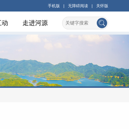
手机版
|
无障碍阅读
|
关怀版
互动
走进河源