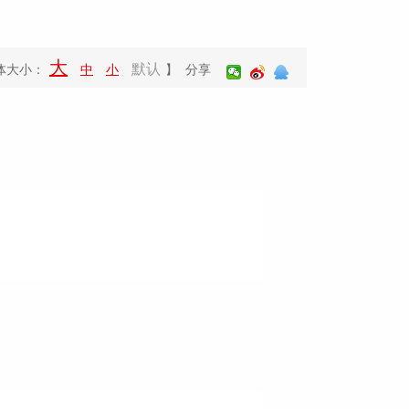
大
默认
体大小：
中
小
】 分享