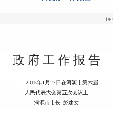
【字
政
府
工
作
报
告
——
2015年1月27日在河源市第六届
人民代表大会第五次会议上
河源市市长
彭建文