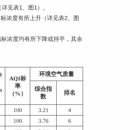
（详见表1、图1）。
指标浓度有所上升（详见表2、图
指标浓度均有所下降或持平，其余
环境空气质量
9
AQI标
率
综合指
m
排名
（%）
数
100
3.21
4
100
3.76
6