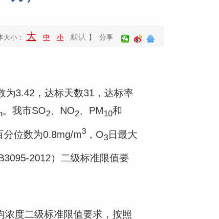
大
默认
体大小：
中
小
】 分享
3.42，达标天数31，达标率
。我市SO
、NO
、PM
和
h
2
2
10
3
分位数为0.8mg/m
，O
日最大
3
095-2012）二级标准限值要
年均浓度二级标准限值要求，按照