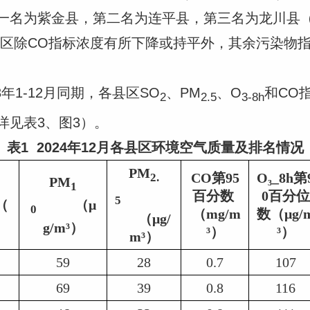
一名为紫金县，第二名为连平县，第三名为龙川县
县区除CO指标浓度有所下降或持平外，其余污染物
3年1-12月同期，各县区SO
、PM
、O
和CO
2
2.5
3-8h
详见表3、图3）。
表1 202
4
年
12
月
各县区
环境空气质量及排名情况
PM
CO第95
O₃_8h第
2.
PM
1
百分数 
0百分位
5
 （
           （μ
0
 （mg/m
数（μg/
      （μg/
³）
g/m³）
³）
³）
m³）
59
28
0.7
107
69
39
0.8
116