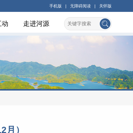
手机版
|
无障碍阅读
|
关怀版
互动
走进河源
12月）