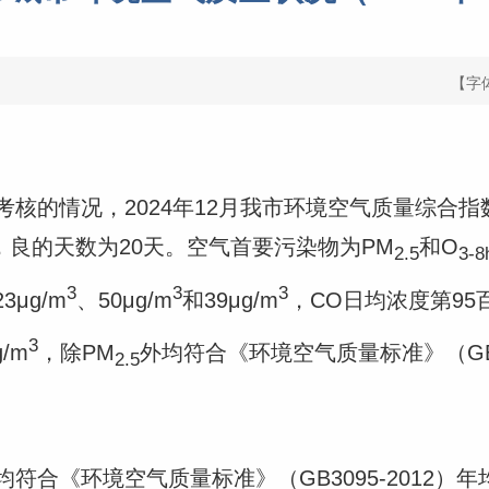
【字
情况，2024年12月我市环境空气质量综合指数为
天，良的天数为20天。空气首要污染物为PM
和O
2.5
3-8
3
3
3
3μg/m
、50μg/m
和39μg/m
，CO日均浓度第95百
3
/m
，除PM
外均符合《环境空气质量标准》（GB3
2.5
《环境空气质量标准》（GB3095-2012）