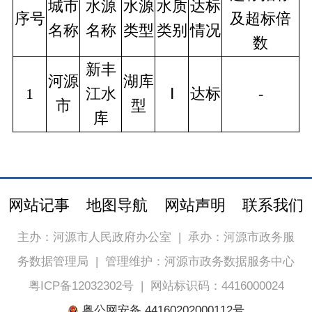
城市
水源
水源
水质
达标
序号
及超标倍
名称
名称
类型
类别
情况
数
新丰
河源
湖库
1
江水
Ⅰ
达标
-
市
型
库
网站记事
地图导航
网站声明
联系我们
主办：河源市人民政府办公室
|
承办：河源市政务服
务数据管理局
|
管理维护：河源市政务数据服务中心
粤ICP备12032302号
|
网站标识码：4416000024
粤公网安备 44160202000112号