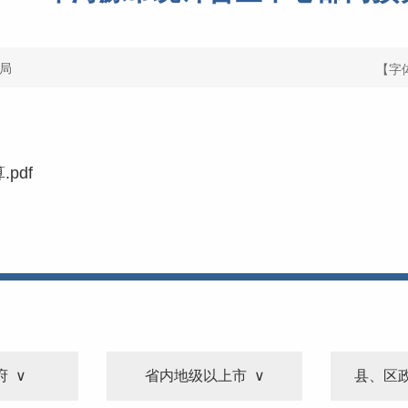
局
【字
pdf
府
省内地级以上市
县、区