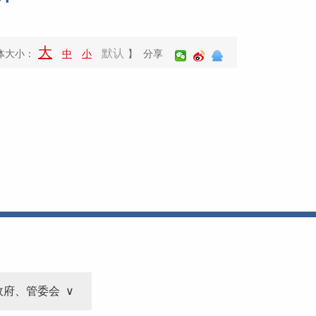
大
默认
体大小：
中
小
】 分享
政府、管委会