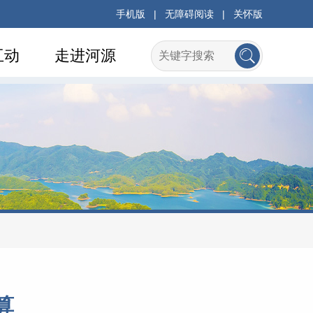
手机版
|
无障碍阅读
|
关怀版
互动
走进河源
算