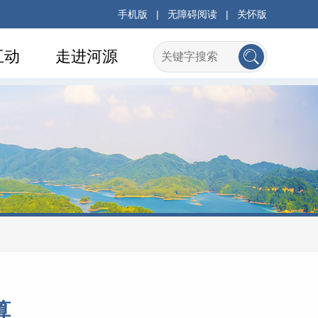
手机版
|
无障碍阅读
|
关怀版
互动
走进河源
算