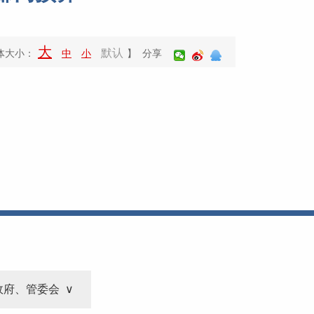
大
默认
体大小：
中
小
】 分享
政府、管委会