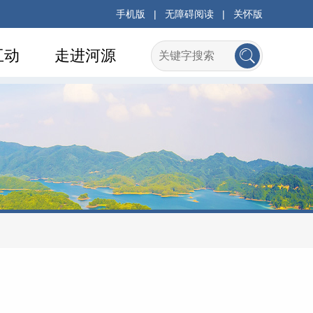
手机版
|
无障碍阅读
|
关怀版
互动
走进河源