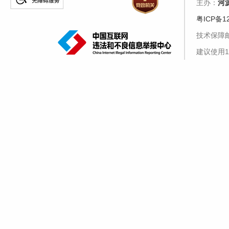
主办：
河
粤ICP备1
技术保障邮箱
建议使用1