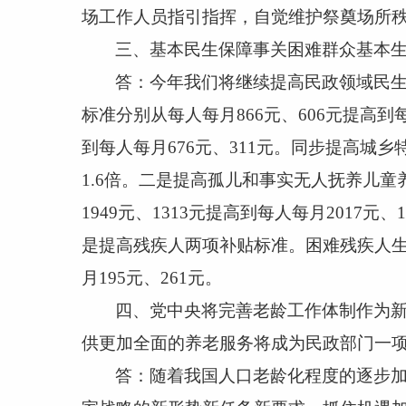
场工作人员指引指挥，自觉维护祭奠场所
三、基本民生保障事关困难群众基本
答：今年我们将继续提高民政领域民
标准分别从每人每月
866
元、
606
元提高到
到每人每月
676
元、
311
元。同步提高城乡
1.6
倍。二是提高孤儿和事实无人抚养儿童
1949
元、
1313
元提高到每人每月
2017
元、
1
是提高残疾人两项补贴标准。困难残疾人
月
195
元、
261
元。
四、党中央将完善老龄工作体制作为
供更加全面的养老服务将成为民政部门一
答：随着我国人口老龄化程度的逐步