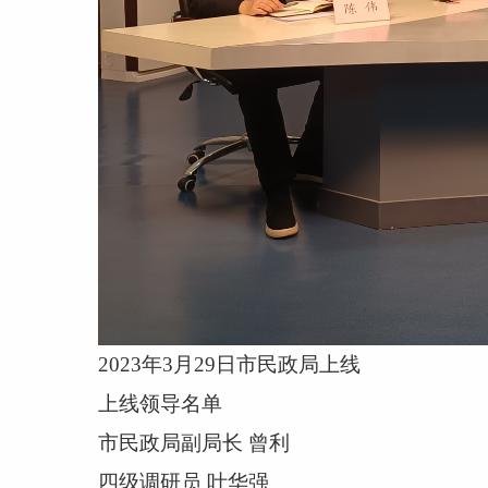
2023
年
3
月
29
日市民政局上线
上线领导名单
市民政局副局长
曾利
四级调研员
叶华强