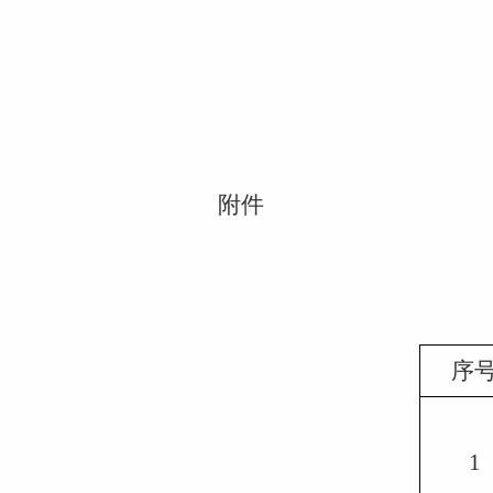
附件
序
1