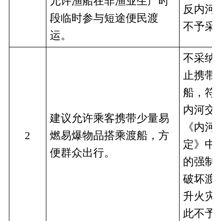
允许渔船在非渔业生产时
反内河
段临时参与短途便民渡
不予采
运。
不采纳
止携带
船，符
内河交
建议允许乘客携带少量易
《内河
2
燃易爆物品搭乘渡船，方
定》中
便群众出行。
的强制
破坏渡
升火灾
此不予