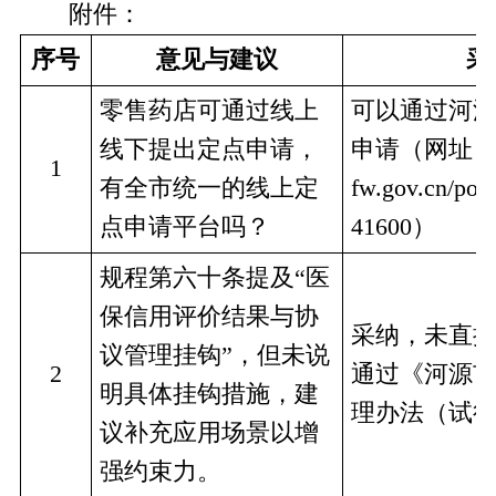
附件：
序号
意见与建议
采
零售药店可通过线上
可以通过河
线下提出定点申请，
申请（网址：htt
1
有全市统一的线上定
fw.gov.cn/port
点申请平台吗？
41600）
规程第六十条提及“医
保信用评价结果与协
采纳，未直
议管理挂钩”，但未说
2
通过《河源
明具体挂钩措施，建
理办法（试
议补充应用场景以增
强约束力。