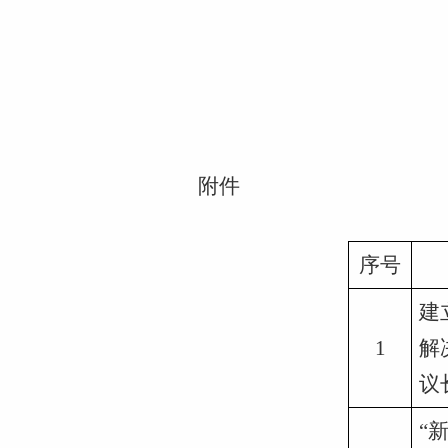
附件
序号
建
1
解
议
“