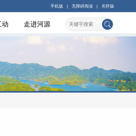
手机版
|
无障碍阅读
|
关怀版
互动
走进河源