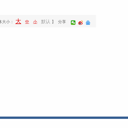
大
默认
体大小：
中
小
】 分享