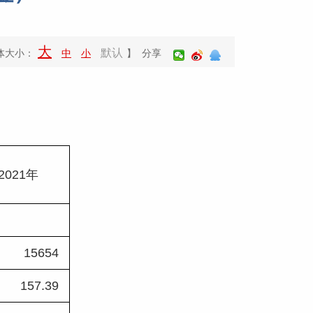
大
默认
体大小：
中
小
】 分享
2021年
15654 
157.39 