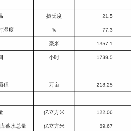
温
摄氏度
21.5 
相对湿度
％
77.3 
毫米
1357.1 
间
小时
1739.5 
面积
万亩
218.25 
量
亿立方米
122.06 
大型水库蓄水总量
亿立方米
69.67 