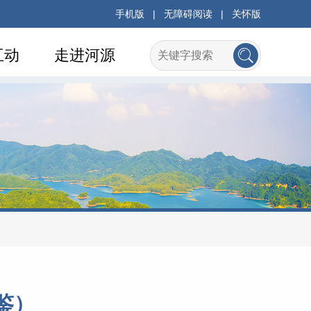
手机版
|
无障碍阅读
|
关怀版
互动
走进河源
鉴）