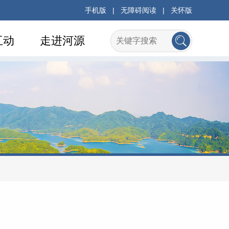
手机版
|
无障碍阅读
|
关怀版
互动
走进河源