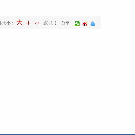
大
默认
体大小：
中
小
】 分享