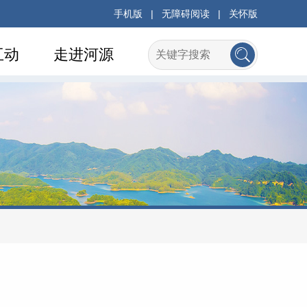
手机版
|
无障碍阅读
|
关怀版
互动
走进河源