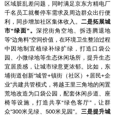
区域脏乱差问题，同时满足京东方精电厂
千名员工就餐停车需求及周边群众出行便
利，同步增加社区集体收入。
二是
拓展
城
市
“
绿面
”
。
深挖街角空地、拆违腾退地
等“边角料”空间价值，在环境卫生整治过程
中因地制宜植绿补绿扩绿，打造口袋公
园、小微绿地等生态休闲场所，提升生态
宜居质感，让城市绿意更浓郁。比如，东
埔街道创新“城管+镇街（社区）+居民+企
业”共建共管模式，将越王里三角地的闲置
荒地改造为口袋公园，配套休闲步道、座
椅等设施，打造共享“绿色客厅”，让群
众“300米见绿、500米见园”。
三是提升城