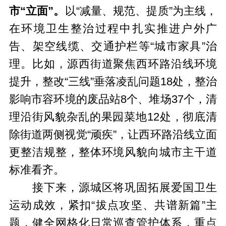
市“立面”。
以“减量、规范、提质”为主线，
在环境卫生整治过程中扎实推进户外广
告、架空线缆、交通护栏等“城市家具”治
理。比如，源西街道聚焦西环路沿线环境
提升，整改“三线”垂落凌乱问题18处，整治
影响市容环境的废品站8个、堆场37个，清
理沿街风貌杂乱的果园菜地12处，彻底清
除街道两侧视觉“顽疾”，让西环路沿线立面
更整洁规整，整体环境风貌向城市主干道
标准看齐。
接下来，源城区将巩固拓展爱国卫生
运动成效，紧扣“拔点攻坚、共谱新篇”主
题，健全网格化日常巡查管护体系，重点