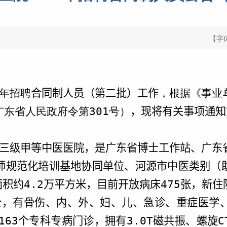
【字
年招聘
合同制人员（第二批）工作
，根据《事业
东省人民政府令第301号）
，现将有关事项通知
三级甲等中医医院，是广东省博士工作站、广东
师规范化培训基地协同单位、河源市中医类别（
面积约
4.2
万平方米，目前开放病床
475
张，新住
全，有骨伤、内、外、妇、儿、急诊、重症医学
163
个专科专病门诊，拥有
3.0T
磁共振、螺旋
C