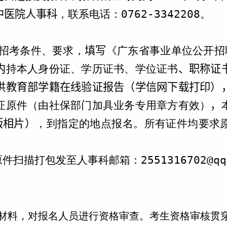
中医院人事科
，联系电话：
0762-
3342208
。
招考条件、要求，
填写
《广东省事业单位公开招
内
持本人身份证、学历证书、学位证书
、职称证
供教育部学籍在线验证报告（学信网下载打印）
证原件（由社保部门加具业务专用章方有效）
，
版相片）
，到指定的地点报名。所有证件均要求
原件扫描打包发至人事科邮箱：
2551316702@qq
材料，对报名人员进行资格审查。考生资格审核贯