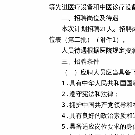
等先进医疗设备和中医诊疗设
二、招聘岗位及待遇
本次
计划招聘
21
人
。
招聘
（附件
1）。
位
表（第
二
批）
人员待遇根据医院规定
按
三、招聘条件
（一）应聘人员应当具备
1.具有中华人民共和国国
2.遵守宪法和法律；
3.拥护中国共产党领导和
4.具有良好的政治素质和
5.
具备
适应岗位要求的身