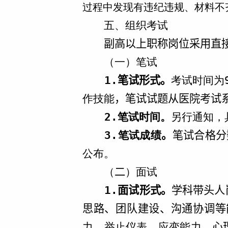
过程中发现有违纪违规、材料不
五、组织考试
副高以上职称岗位采用直
（一）笔试
1.
笔试形式。
考试时间为
作技能
，笔试试题从医院考试
2.
笔试时间。
另行通知，
3.
笔试成绩
。
笔试合格分
公布。
（
二
）面试
1.
面试形式。
学科带头人
思路、团队建设、沟通协调等
力、举止仪表、应变能力、
心