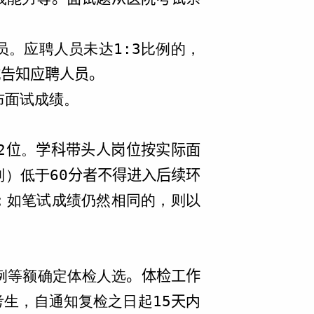
员。应聘人员未达1:
3
比例的，
式告知应聘人员。
布面试成绩。
2
位
。
学科带头人岗位按实际面
）低于60
分者不得进入后续环
；如笔试成绩仍然相同的，则以
比例等额确定体检人选
。体检工作
生，自通知复检之日起15
天
内