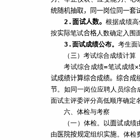
统随机抽取，同一岗位同一套
2.
面试人数。
根据成绩高
按
实际
笔试
合格
人数确定入围
3.
面试成绩公布。
考生面
（
三
）考试综合成绩计算
考试综合成绩=笔试成绩×
试成绩计算综合成绩。综合成
节
。如同一岗位应聘人员综合
面试主评委评分高低顺序确定
六、体检与考察
以
面试
成绩
（一）体检。
由
医院按规定
组织
实施
。体检