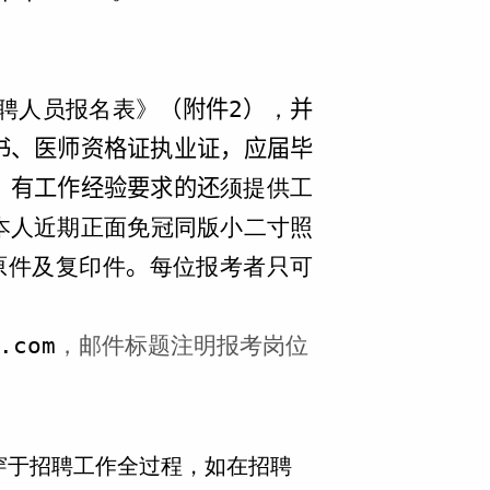
聘人员报名表》
（附件
2
）
，
并
书、医师资格证执业证，应届毕
，有工作经验要求的还
须提供工
本人近期正面免冠同版小二寸照
原件及复印件
。
每位报考者只可
.com
，邮件标题注明报考岗位
穿于招聘工作全过程，如在招聘