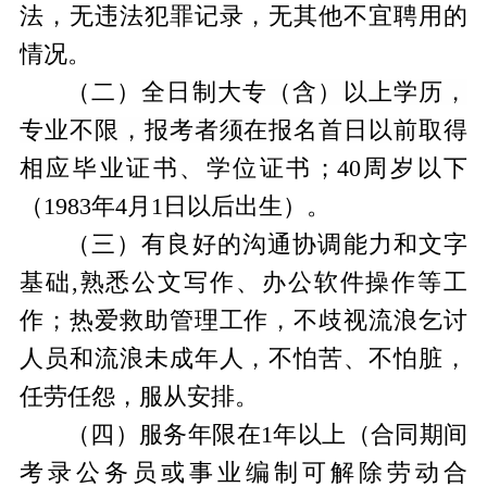
法，无违法犯罪记录，无其他不宜聘用的
情况。
（二）
全日制大专（含）
以上学历
，
专业不限，报考者须在报名首日以前
取得
相应毕业证书
、学位证书；
40
周岁以下
（
19
83
年
4
月
1
日以后出生）。
（三）有良好的沟通协调能力和文字
基础
,熟悉公文写作、办公软件操作等工
作；
热爱救助管理工作，不歧视流浪乞讨
人员和流浪未成年人，不怕苦、不怕脏，
任劳任怨，服从安排
。
（四）服务年限在
1年以上（合同期间
考录公务员或事业编制可解除劳动合