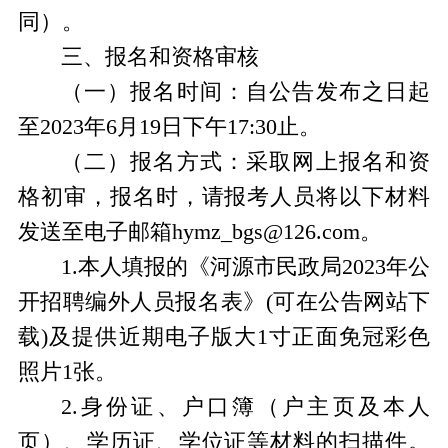
同）。
三、报名和资格审核
（一）报名时间：自公告发布之日起
至
202
3
年
6
月
19
日下午
17:30止。
（二）报名方式：采取网上报名和资
格初审，报名时，请报考人员将以下材料
发送至电子邮箱
hymz_bgs
@
126
.com。
1.本人填报的《河源市民政局202
3
年公
开招聘编外人员报名表》
(可在公告网站下
载)及提供近期电子版大1寸正面免冠彩色
照片1张。
2.身份证、户口簿（户主页及本人
页）、学历证、学位证等材料的扫描件。