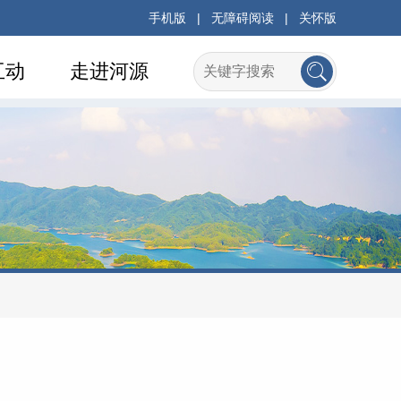
手机版
|
无障碍阅读
|
关怀版
互动
走进河源