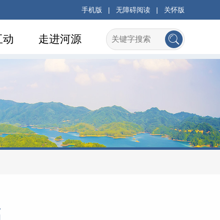
手机版
|
无障碍阅读
|
关怀版
互动
走进河源
福