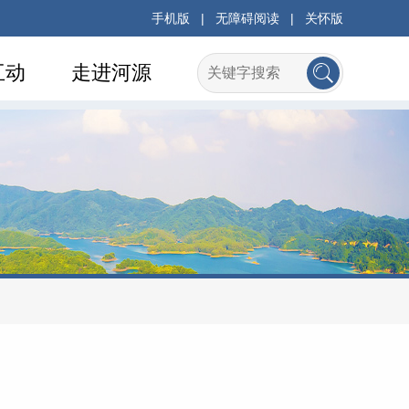
手机版
|
无障碍阅读
|
关怀版
互动
走进河源