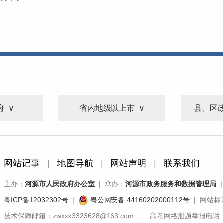
府
省内地级以上市
县、区
网站记事
|
地图导航
|
网站声明
|
联系我们
主办：
河源市人民政府办公室
| 承办：
河源市政务服务和数据管理局
|
粤ICP备12032302号
|
粤公网安备 44160202000112号
| 网站标识
技术保障邮箱：zwxxk3323628@163.com 高考网络泄题举报电话：07