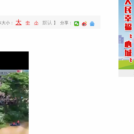
大
默认
体大小：
中
小
】 分享：