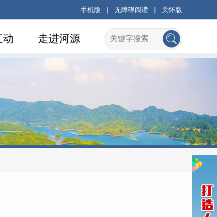
手机版
|
无障碍阅读
|
关怀版
互动
走进河源