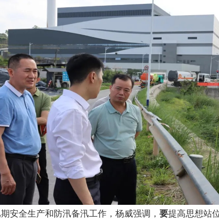
汛期安全生产和防汛备汛工作，杨威强调，
要
提高思想站