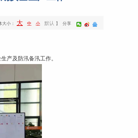
大
默认
体大小：
中
小
】 分享
全生产及防汛备汛工作。