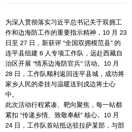
为深入贯彻落实习近平总书记关于双拥工
作和边海防工作的重要指示精神，10 月 23
日至 27 日，新获评 “全国双拥模范县” 的
连平县组建 6 人专项工作队，远赴西藏自
治区开展 “情系边海防官兵” 活动。10 月
28 日，工作队顺利返回连平县城，成功将
家乡人民的牵挂与温暖送到戍边将士心
中。
此次活动行程紧凑、靶向聚焦，每一站都
紧扣 “传递乡情、致敬奉献” 核心。10 月
24 日，工作队首站抵达驻拉萨某部，与部