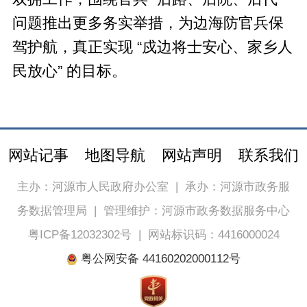
问题推出更多务实举措，为边海防官兵保
驾护航，真正实现 “戍边将士安心、家乡人
民放心” 的目标。
网站记事
地图导航
网站声明
联系我们
主办：河源市人民政府办公室
|
承办：河源市政务服
务数据管理局
|
管理维护：河源市政务数据服务中心
粤ICP备12032302号
|
网站标识码：4416000024
粤公网安备 44160202000112号