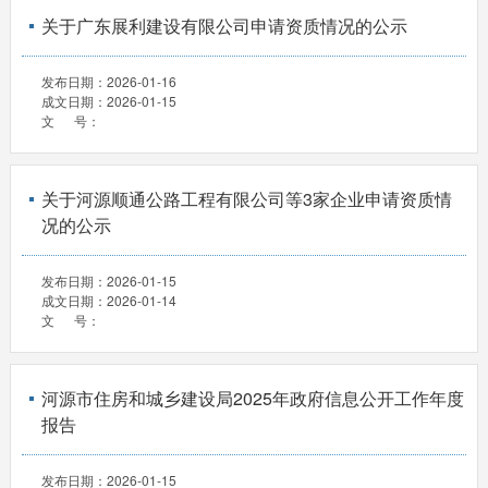
关于广东展利建设有限公司申请资质情况的公示
发布日期：
2026-01-16
成文日期：
2026-01-15
文 号：
关于河源顺通公路工程有限公司等3家企业申请资质情
况的公示
发布日期：
2026-01-15
成文日期：
2026-01-14
文 号：
河源市住房和城乡建设局2025年政府信息公开工作年度
报告
发布日期：
2026-01-15