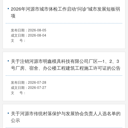
2026年河源市城市体检工作启动“问诊”城市发展短板弱
项
发布日期：
2026-08-05
成文日期：
2026-08-04
文 号：
关于注销河源市明鑫模具科技有限公司厂区—1、2、3
号厂房、宿舍、办公楼工程建筑工程施工许可证的公告
发布日期：
2026-07-28
成文日期：
2026-07-27
文 号：
关于河源市传统村落保护与发展协会负责人人选名单的
公示