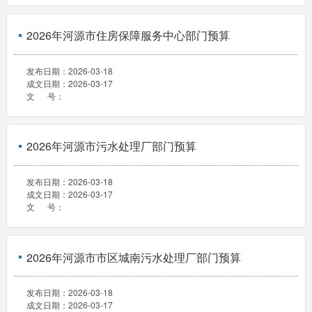
2026年河源市住房保障服务中心部门预算
发布日期：
2026-03-18
成文日期：
2026-03-17
文 号：
2026年河源市污水处理厂部门预算
发布日期：
2026-03-18
成文日期：
2026-03-17
文 号：
2026年河源市市区城南污水处理厂部门预算
发布日期：
2026-03-18
成文日期：
2026-03-17