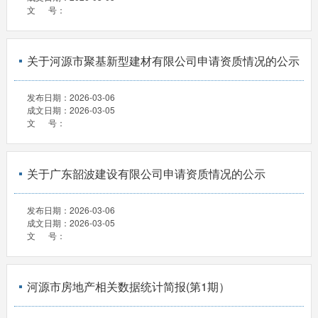
文 号：
关于河源市聚基新型建材有限公司申请资质情况的公示
发布日期：
2026-03-06
成文日期：
2026-03-05
文 号：
关于广东韶波建设有限公司申请资质情况的公示
发布日期：
2026-03-06
成文日期：
2026-03-05
文 号：
河源市房地产相关数据统计简报(第1期）