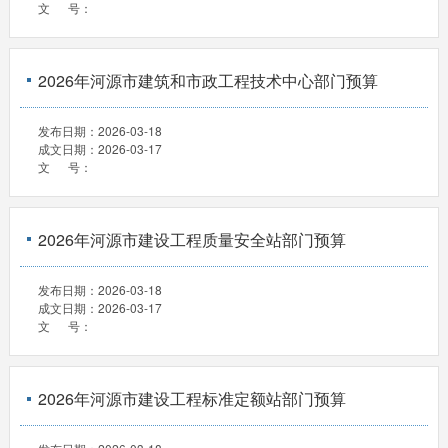
文 号：
2026年河源市建筑和市政工程技术中心部门预算
发布日期：
2026-03-18
成文日期：
2026-03-17
文 号：
2026年河源市建设工程质量安全站部门预算
发布日期：
2026-03-18
成文日期：
2026-03-17
文 号：
2026年河源市建设工程标准定额站部门预算