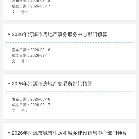
发布日期：
2026-03-18
成文日期：
2026-03-17
文 号：
2026年河源市房地产事务服务中心部门预算
发布日期：
2026-03-18
成文日期：
2026-03-17
文 号：
2026年河源市房地产交易所部门预算
发布日期：
2026-03-18
成文日期：
2026-03-17
文 号：
2026年河源市城市住房和城乡建设信息中心部门预算