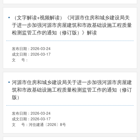
（文字解读+视频解读）《河源市住房和城乡建设局关
于进一步加强河源市房屋建筑和市政基础设施工程质量
检测监管工作的通知（修订版）》解读
发布日期：
2026-03-24
成文日期：
2026-03-17
文 号：
河源市住房和城乡建设局关于进一步加强河源市房屋建
筑和市政基础设施工程质量检测监管工作的通知（修订
版）
发布日期：
2026-03-24
成文日期：
2026-03-17
文 号：
河住建通〔2026〕8号