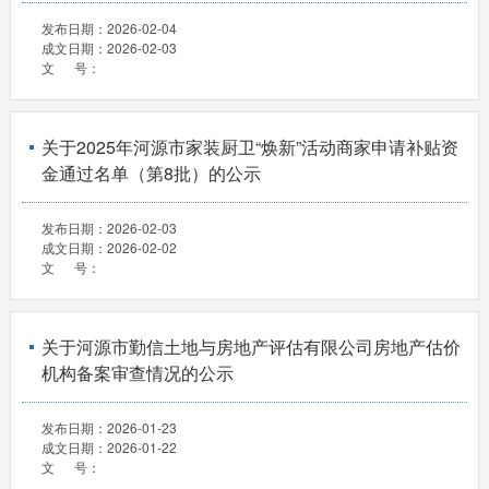
发布日期：
2026-02-04
成文日期：
2026-02-03
文 号：
关于2025年河源市家装厨卫“焕新”活动商家申请补贴资
金通过名单（第8批）的公示
发布日期：
2026-02-03
成文日期：
2026-02-02
文 号：
关于河源市勤信土地与房地产评估有限公司房地产估价
机构备案审查情况的公示
发布日期：
2026-01-23
成文日期：
2026-01-22
文 号：