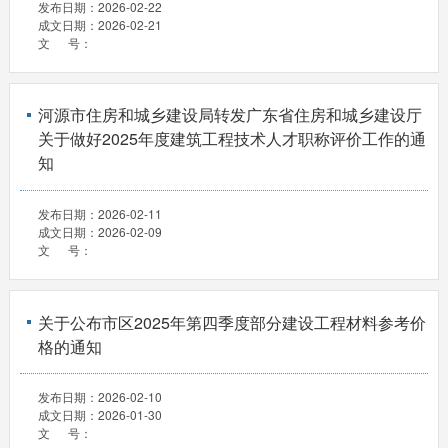
发布日期：
2026-02-22
成文日期：
2026-02-21
文 号：
河源市住房和城乡建设局转发广东省住房和城乡建设厅
关于做好2025年度建筑工程技术人才职称评价工作的通
知
发布日期：
2026-02-11
成文日期：
2026-02-09
文 号：
关于公布市区2025年第四季度部分建设工程材料参考价
格的通知
发布日期：
2026-02-10
成文日期：
2026-01-30
文 号：