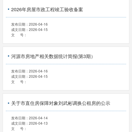
2026年房屋市政工程竣工验收备案
发布日期：
2026-04-16
成文日期：
2026-04-15
文 号：
河源市房地产相关数据统计简报(第3期）
发布日期：
2026-04-16
成文日期：
2026-04-15
文 号：
关于市直住房保障对象刘武彬调换公租房的公示
发布日期：
2026-04-14
成文日期：
2026-04-13
文 号：