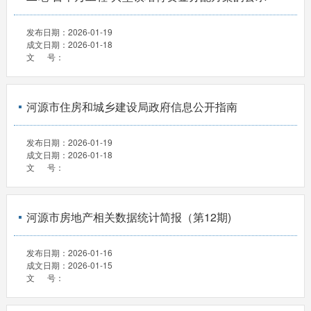
发布日期：
2026-01-19
成文日期：
2026-01-18
文 号：
河源市住房和城乡建设局政府信息公开指南
发布日期：
2026-01-19
成文日期：
2026-01-18
文 号：
河源市房地产相关数据统计简报（第12期)
发布日期：
2026-01-16
成文日期：
2026-01-15
文 号：