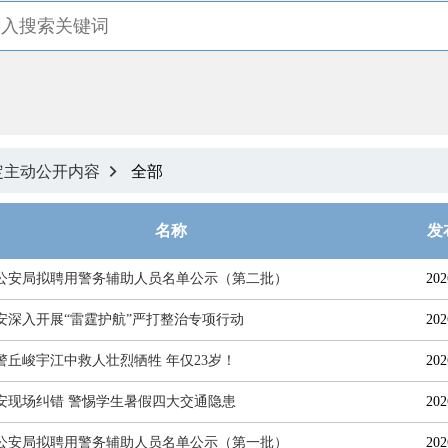
定主动公开内容
全部

名称
发
公安局拟聘用警务辅助人员名单公示（第二批）
202
安深入开展“雷霆护航”严打整治专项行动
202
警丘峻宇江中救人壮烈牺牲 年仅23岁！
202
安现场纠错 警惕学生暑假四大交通隐患
202
公安局拟聘用警务辅助人员名单公示（第一批）
202