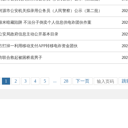
6年河源市公安机关拟录用公务员（人民警察）公示（第二批）
202
粮米暗藏陷阱 不法分子倒卖个人信息供电诈团伙作案
202
公安局政府信息主动公开基本目录
202
方打掉一利用移动支付APP转移电诈资金团伙
202
防联合救起被困桥底男子
202
...
1
2
3
4
5
28
下一页
跳