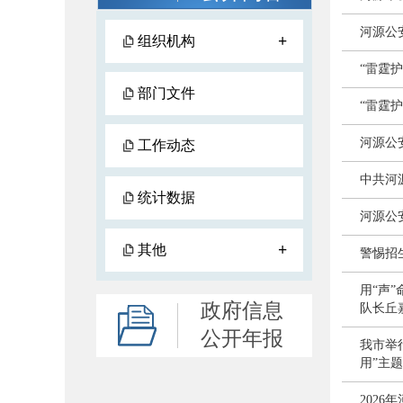
河源公
+
组织机构
“雷霆
部门文件
“雷霆
河源公
工作动态
中共河
统计数据
河源公
+
其他
警惕招
用“声
政府信息
队长丘
公开年报
我市举行
用”主
202