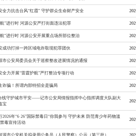
安全力抗击台风“红霞” 守护群众生命财产安全
202
护航”进行时 河源公安严打街面违法犯罪
202
护航”进行时 河源公安开展重点场所部位整治
202
安成功打掉一跨区域电诈取现犯罪团伙
202
源市公安局委员会关于巡察整改进展情况的通报
202
安全力开展“雷霆护航”严打整治专项行动
202
生诈骗！所谓内部特招全是骗局
202
”命线守护城市平安——记市公安局情报指挥中心指挥调度大队副大
202
嘉宝
2026年“6·26”国际禁毒日“你我参与 守护未来 防范青少年药物滥
202
题禁毒宣传活动
6年河源市公安机关拟录用公务员（人民警察）公示（第三批）
202