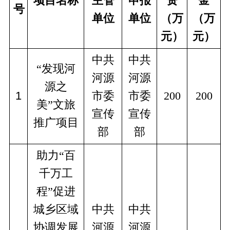
项目名称
主管
申报
资
金
号
单位
单位
（万
（万
元）
元）
中共
中共
“发现河
河源
河源
源之
1
市委
市委
200
200
美”文旅
宣传
宣传
推广项目
部
部
助力“百
千万工
程”促进
城乡区域
中共
中共
协调发展
河源
河源