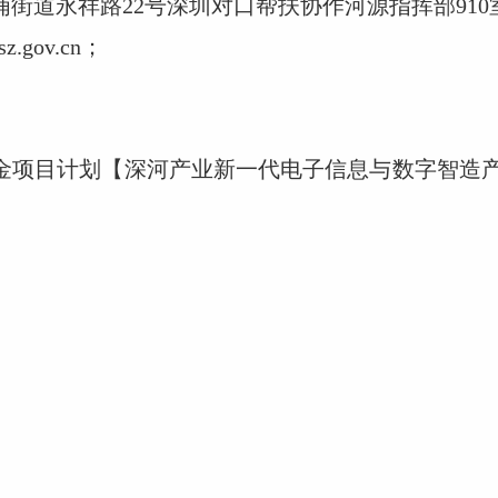
街道永祥路22号深圳对口帮扶协作河源指挥部910
.gov.cn；
。
资金项目计划
【
深河产业新一代电子信息与数字智造