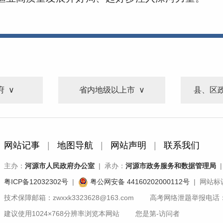
府
省内地级以上市
县、区
网站记事
|
地图导航
|
网站声明
|
联系我们
主办：
河源市人民政府办公室
| 承办：
河源市政务服务和数据管理局
|
粤ICP备12032302号
|
粤公网安备 44160202000112号
| 网站标识
技术保障邮箱：zwxxk3323628@163.com 高考网络泄题举报电话：07
建议使用1024×768分辨率浏览本网站 您是第
-
访问者