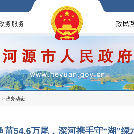
政务服务
政民
部
>
政务动态
鱼苗54.6万尾，深河携手守“湖”绿