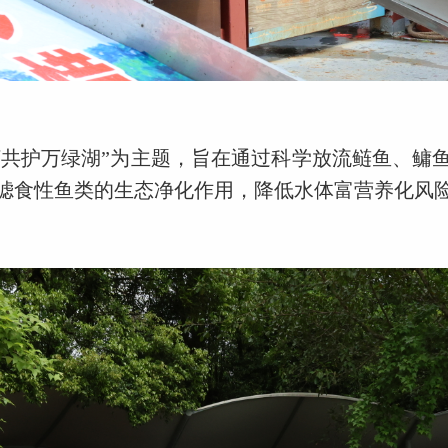
河共护万绿湖”为主题，旨在通过科学放流鲢鱼、鳙
滤食性鱼类的生态净化作用，降低水体富营养化风