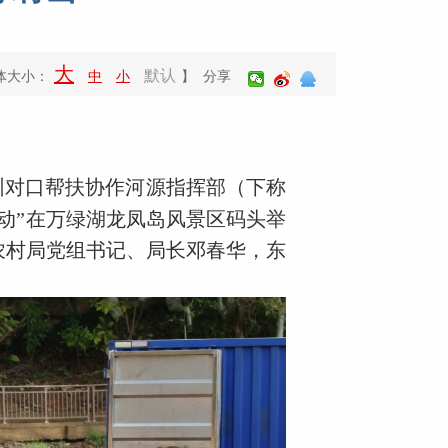
大
默认
体大小：
中
小
】 分享
圳对口帮扶协作河源指挥部（下称
活动”在万绿湖龙凤岛风景区码头举
农村局党组书记、局长邓春华，东