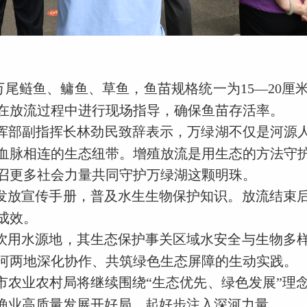
6万尾鲢鱼、鳙鱼、草鱼，鱼苗规格统一为15—20
在放流过程中进行现场指导，确保鱼苗存活率。
挥部副指挥长林劲民致辞表示，万绿湖不仅是河源人
血脉相连的生态纽带。增殖放流是用生态的方法守
召更多社会力量共同守护万绿湖这颗明珠。
发放宣传手册，普及水生生物保护知识。放流结束
成效。
饮用水源地，其生态保护事关区域水安全与生物多
河两地深化协作、共筑绿色生态屏障的生动实践。
市农业农村局将继续围绕“生态优先、绿色发展”理
”渔业高质量发展开好局、起好步注入深河力量。