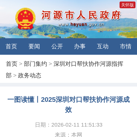
关怀版
首页
要闻
公开
办事
互动
市情
首页
>
部门集约
>
深圳对口帮扶协作河源指挥
部
>
政务动态
一图读懂丨2025深圳对口帮扶协作河源成
效
日期：2026-02-11 11:51:33
来源：本网