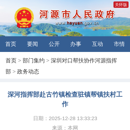
关怀版
首页
要闻
公开
办事
互动
市情
首页
>
部门集约
>
深圳对口帮扶协作河源指挥
部
>
政务动态
深河指挥部赴古竹镇检查驻镇帮镇扶村工
作
日期：2025-12-28 13:33:23
来源：本网