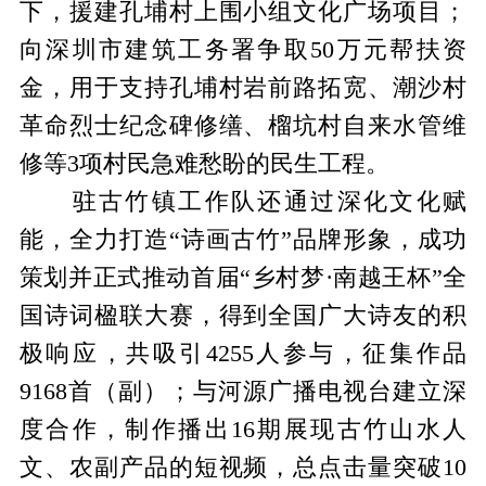
下，援建孔埔村上围小组文化广场项目；
向深圳市建筑工务署争取50万元帮扶资
金，用于支持孔埔村岩前路拓宽、潮沙村
革命烈士纪念碑修缮、榴坑村自来水管维
修等3项村民急难愁盼的民生工程。
驻古竹镇工作队还通过深化文化赋
能，全力打造“诗画古竹”品牌形象，成功
策划并正式推动首届“乡村梦·南越王杯”全
国诗词楹联大赛，得到全国广大诗友的积
极响应，共吸引4255人参与，征集作品
9168首（副）；与河源广播电视台建立深
度合作，制作播出16期展现古竹山水人
文、农副产品的短视频，总点击量突破10