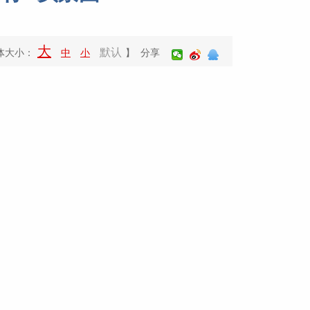
大
默认
体大小：
中
小
】 分享