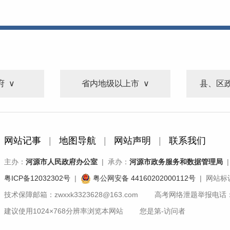
府
省内地级以上市
县、区
网站记事
|
地图导航
|
网站声明
|
联系我们
主办：
河源市人民政府办公室
| 承办：
河源市政务服务和数据管理局
|
粤ICP备12032302号
|
粤公网安备 44160202000112号
| 网站标识
技术保障邮箱：zwxxk3323628@163.com 高考网络泄题举报电话：07
建议使用1024×768分辨率浏览本网站 您是第
-
访问者