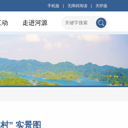
手机版
|
无障碍阅读
|
关怀版
互动
走进河源
村” 实景图