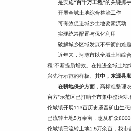
是实施
“百千万工程”
的关键抓
开展全域土地综合整治工作
可有效促进城乡土地要素流动
实现统筹配置与优化利用
破解城乡区域发展不平衡的难
近年来，河源市以全域土地综合整治
程”不断提质增效。在推进全域土地
兴先行示范的样板。
其中，东源县顺
在耕地保护方面
，高标准整理农
亩方”示范区已打响全市集中整治耕地
佗城镇开展113亩历史遗留矿山生
已流转土地5万余亩，惠及群众800
佗城镇已流转土地1.5万余亩，我