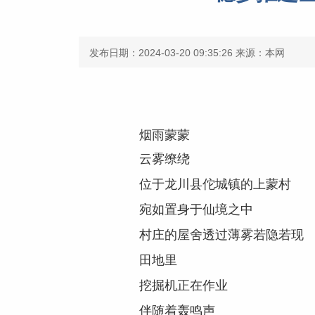
发布日期：2024-03-20 09:35:26
来源：本网
烟雨蒙蒙
云雾缭绕
位于龙川县佗城镇的上蒙村
宛如置身于仙境之中
村庄的屋舍透过薄雾若隐若现
田地里
挖掘机正在作业
伴随着轰鸣声