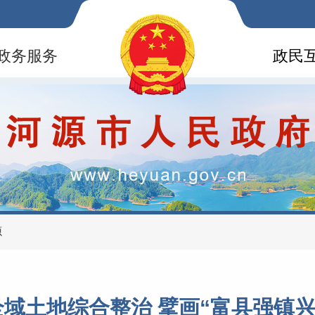
政务服务
政民
源
域土地综合整治 擘画“富县强镇兴