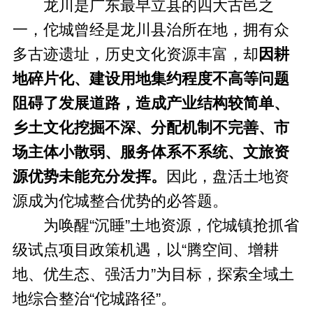
龙川是广东最早立县的四大古邑之
一，佗城曾经是龙川县治所在地，拥有众
多古迹遗址，历史文化资源丰富，却
因耕
地碎片化、建设用地集约程度不高等问题
阻碍了发展道路，造成产业结构较简单、
乡土文化挖掘不深、分配机制不完善、市
场主体小散弱、服务体系不系统、文旅资
源优势未能充分发挥。
因此，盘活土地资
源成为佗城整合优势的必答题。
为唤醒“沉睡”土地资源，佗城镇抢抓省
级试点项目政策机遇，以“腾空间、增耕
地、优生态、强活力”为目标，探索全域土
地综合整治“佗城路径”。