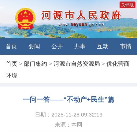
关怀版
首页
要闻
公开
办事
互动
市情
首页
>
部门集约
>
河源市自然资源局
>
优化营商
环境
一问一答——“不动产+民生”篇
日期：2025-11-28 09:32:13
来源：本网