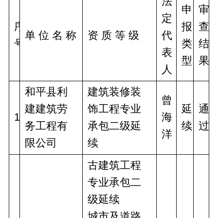
法
申
审
定
序
报
查
单 位 名 称
资 质 等 级
代 
号
类
结
表
型
果
人
和平县利
建筑装修装
曾
建建筑劳
饰工程专业
延
通
1
海
务工程有
承包二级延
续
过
洋
限公司
续
古建筑工程
专业承包二
级延续
城市及道路