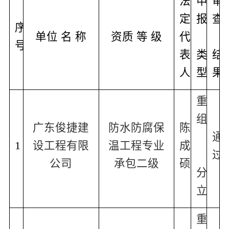
法
申
审
定
报
查
序
单位 名 称
资质 等 级
代
号
表
类
结
人
型
果
重
组
广东俊捷建
防水防腐保
陈
通
1
设工程有限
温工程专业
成
过
公司
承包二级
硕
分
立
重