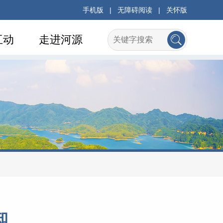
手机版
|
无障碍阅读
|
关怀版
互动
走进河源
知