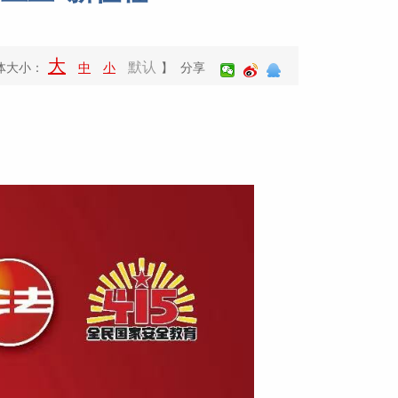
大
默认
体大小：
中
小
】 分享