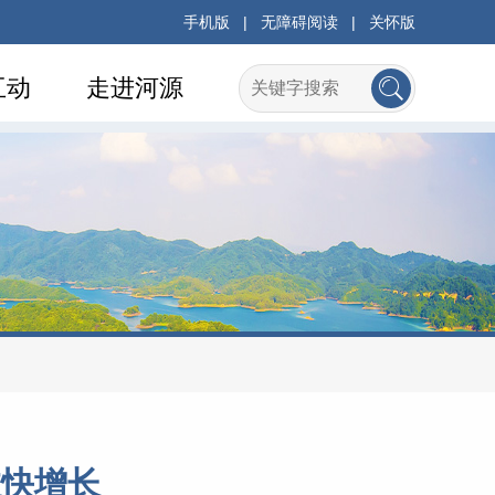
手机版
|
无障碍阅读
|
关怀版
互动
走进河源
过快增长