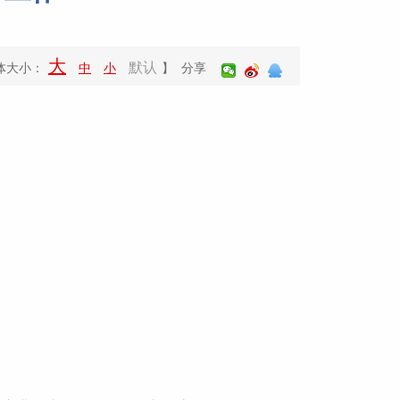
大
默认
体大小：
中
小
】 分享