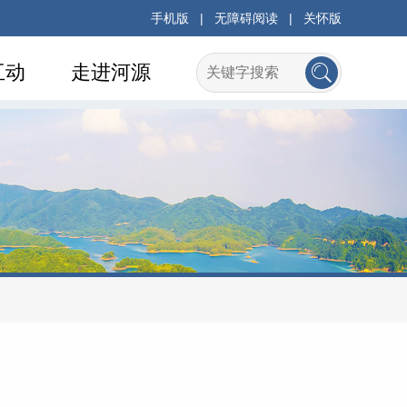
手机版
|
无障碍阅读
|
关怀版
互动
走进河源