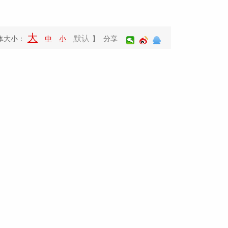
大
默认
体大小：
中
小
】 分享